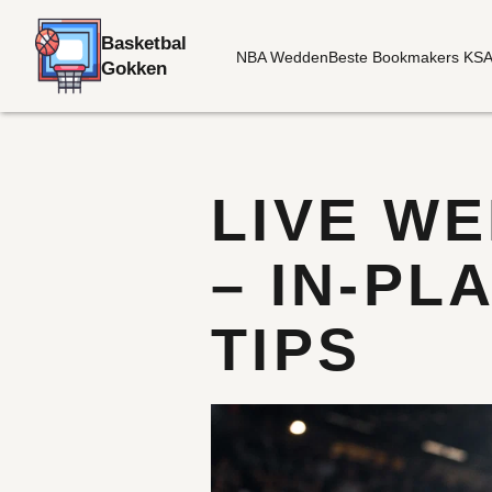
Basketbal
NBA Wedden
Beste Bookmakers KS
Gokken
LIVE W
– IN-PL
TIPS