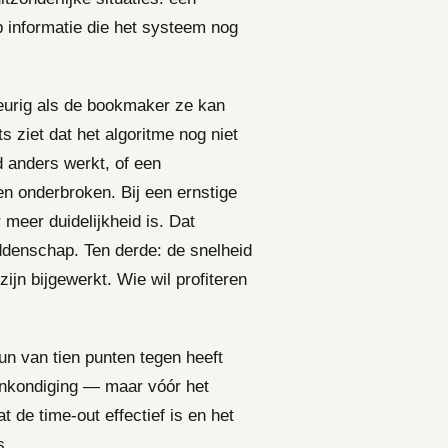
p informatie die het systeem nog
keurig als de bookmaker ze kan
 ziet dat het algoritme nog niet
 anders werkt, of een
en onderbroken. Bij een ernstige
meer duidelijkheid is. Dat
ddenschap. Ten derde: de snelheid
jn bijgewerkt. Wie wil profiteren
run van tien punten tegen heeft
ankondiging — maar vóór het
 de time-out effectief is en het
s.