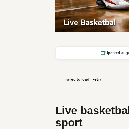
Updated augu
Failed to load.
Retry
Live basketba
sport