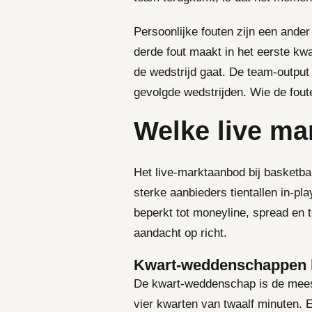
Persoonlijke fouten zijn een ande
derde fout maakt in het eerste kwa
de wedstrijd gaat. De team-output d
gevolgde wedstrijden. Wie de foute
Welke live mar
Het live-marktaanbod bij basketbal
sterke aanbieders tientallen in-p
beperkt tot moneyline, spread en 
aandacht op richt.
Kwart-weddenschappen l
De kwart-weddenschap is de meest 
vier kwarten van twaalf minuten. E