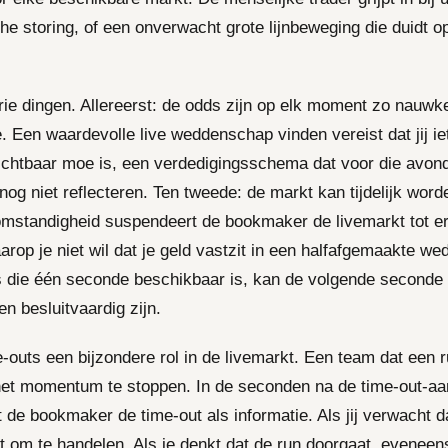
he storing, of een onverwacht grote lijnbeweging die duidt o
drie dingen. Allereerst: de odds zijn op elk moment zo nauw
Een waardevolle live weddenschap vinden vereist dat jij iets
ichtbaar moe is, een verdedigingsschema dat voor die avond
og niet reflecteren. Ten tweede: de markt kan tijdelijk word
 omstandigheid suspendeert de bookmaker de livemarkt tot er 
op je niet wil dat je geld vastzit in een halfafgemaakte we
s die één seconde beschikbaar is, kan de volgende seconde zi
en besluitvaardig zijn.
e-outs een bijzondere rol in de livemarkt. Een team dat een 
het momentum te stoppen. In de seconden na de time-out-a
de bookmaker de time-out als informatie. Als jij verwacht dat
 om te handelen. Als je denkt dat de run doorgaat, eveneen