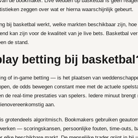
en van de bookmaker. Live wedden op basketbal is geen reag
tistieken zeggen over wat er hierna waarschijnlijk gebeurt.
tting bij basketbal werkt, welke markten beschikbaar zijn, 
lend kan zijn voor de kwaliteit van je live bets. Basketbal 
leen de stand.
lay betting bij basketbal
tting of in-game betting — is het plaatsen van weddenschappe
open, de odds bewegen constant mee met de actuele spelstan
en de real-time prestaties van spelers. Iedere minuut brengt
dienovereenkomstig aan.
is grotendeels algoritmisch. Bookmakers gebruiken geauto
erwerken — scoringskansen, persoonlijke fouten, time-outs, b
 elke beschikbare markt. De menselijke trader grijpt in bij ui