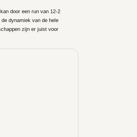
 kan door een run van 12-2
n de dynamiek van de hele
chappen zijn er juist voor