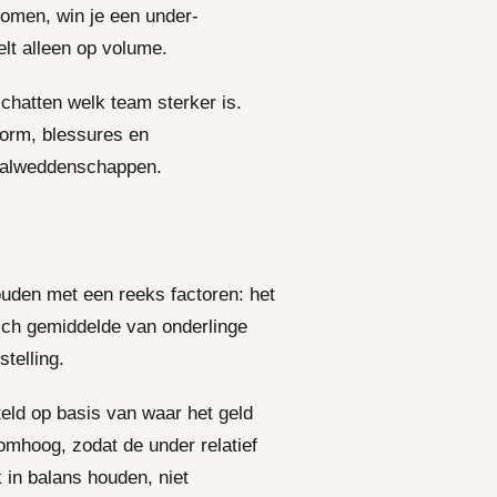
omen, win je een under-
elt alleen op volume.
chatten welk team sterker is.
form, blessures en
taalweddenschappen.
ouden met een reeks factoren: het
isch gemiddelde van onderlinge
stelling.
eld op basis van waar het geld
omhoog, zodat de under relatief
k in balans houden, niet