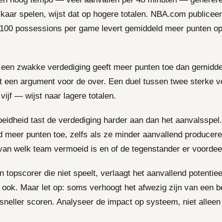
kaar spelen, wijst dat op hogere totalen. NBA.com publiceer
100 possessions per game levert gemiddeld meer punten op
en zwakke verdediging geeft meer punten toe dan gemiddel
dat een argument voor de over. Een duel tussen twee sterke
vijf — wijst naar lagere totalen.
idheid tast de verdediging harder aan dan het aanvalsspe
meer punten toe, zelfs als ze minder aanvallend produceren
van welk team vermoeid is en of de tegenstander er voordeel 
 topscorer die niet speelt, verlaagt het aanvallend potentiee
 ook. Maar let op: soms verhoogt het afwezig zijn van een b
 sneller scoren. Analyseer de impact op systeem, niet allee