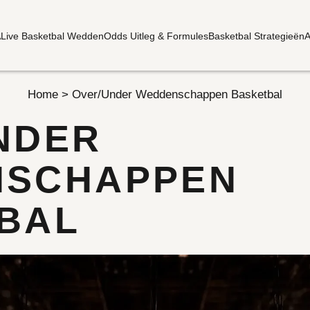
A
Live Basketbal Wedden
Odds Uitleg & Formules
Basketbal Strategieën
A
Home
>
Over/Under Weddenschappen Basketbal
NDER
NSCHAPPEN
BAL