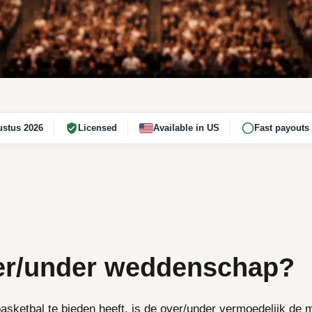
stus 2026
Licensed
Available in US
Fast payouts
ver/under weddenschap?
sketbal te bieden heeft, is de over/under vermoedelijk de 