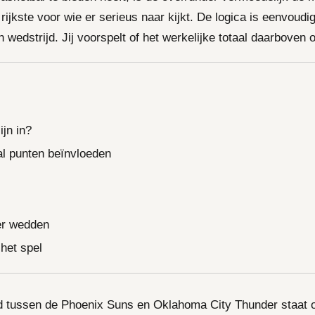
ijkste voor wie er serieus naar kijkt. De logica is eenvoudig
n wedstrijd. Jij voorspelt of het werkelijke totaal daarboven 
ijn in?
tal punten beïnvloeden
der wedden
 het spel
ijd tussen de Phoenix Suns en Oklahoma City Thunder staat 