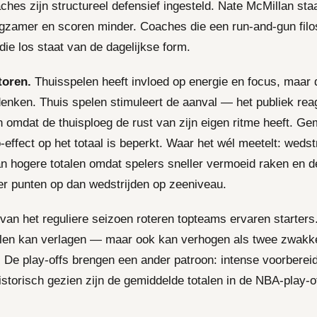
es zijn structureel defensief ingesteld. Nate McMillan sta
ngzamer en scoren minder. Coaches die een run-and-gun filo
die los staat van de dagelijkse form.
toren.
Thuisspelen heeft invloed op energie en focus, maar d
nken. Thuis spelen stimuleert de aanval — het publiek re
n omdat de thuisploeg de rust van zijn eigen ritme heeft. Ge
effect op het totaal is beperkt. Waar het wél meetelt: wedstr
an hogere totalen omdat spelers sneller vermoeid raken en de
eer punten op dan wedstrijden op zeeniveau.
van het reguliere seizoen roteren topteams ervaren starters.
alen kan verlagen — maar ook kan verhogen als twee zwakke
 De play-offs brengen een ander patroon: intense voorbereid
storisch gezien zijn de gemiddelde totalen in de NBA-play-offs