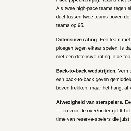
Als twee high-pace teams tegen el
duel tussen twee teams boven de 
teams op 95.
Defensieve rating.
Een team met e
ploegen tegen elkaar spelen, is 
met een defensive rating in de top 
Back-to-back wedstrijden.
Vermoe
een back-to-back geven gemiddeld 
boven trekken, maar het hangt af 
Afwezigheid van sterspelers.
Een
— en voor de over/under geldt het
time van reserve-spelers die juist