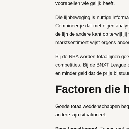
voorspellen wie gelijk heeft.
Die lijnbeweging is nuttige informa
Combineer je dat met eigen analy
de lijn de andere kant op terwijl j
marktsentiment wijst ergens ande
Bij de NBA worden totaallijnen go
competities. Bij de BNXT League o
en minder geld dat de prijs bijstu
Factoren die 
Goede totaalweddenschappen beginn
andere zijn situationeel.
Pace (speeltempo).
Teams met ee