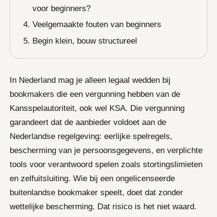
voor beginners?
Veelgemaakte fouten van beginners
Begin klein, bouw structureel
In Nederland mag je alleen legaal wedden bij
bookmakers die een vergunning hebben van de
Kansspelautoriteit, ook wel KSA. Die vergunning
garandeert dat de aanbieder voldoet aan de
Nederlandse regelgeving: eerlijke spelregels,
bescherming van je persoonsgegevens, en verplichte
tools voor verantwoord spelen zoals stortingslimieten
en zelfuitsluiting. Wie bij een ongelicenseerde
buitenlandse bookmaker speelt, doet dat zonder
wettelijke bescherming. Dat risico is het niet waard.