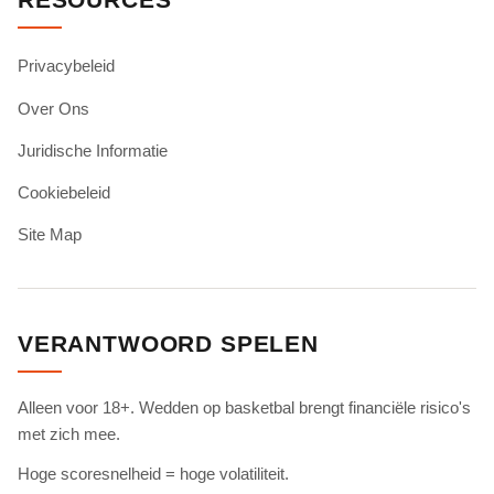
Privacybeleid
Over Ons
Juridische Informatie
Cookiebeleid
Site Map
VERANTWOORD SPELEN
Alleen voor 18+. Wedden op basketbal brengt financiële risico's
met zich mee.
Hoge scoresnelheid = hoge volatiliteit.