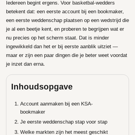
Iedereen begint ergens. Voor basketbal-wedders
betekent dat: een eerste account bij een bookmaker,
een eerste weddenschap plaatsen op een wedstrijd die
je al een beetje kent, en proberen te begrijpen wat er
nu precies op het scherm staat. Dat is minder
ingewikkeld dan het er bij eerste aanblik uitziet —
maar er zijn een paar dingen die je beter weet voordat
je inzet dan erna.
Inhoudsopgave
Account aanmaken bij een KSA-
bookmaker
Je eerste weddenschap stap voor stap
Welke markten zijn het meest geschikt