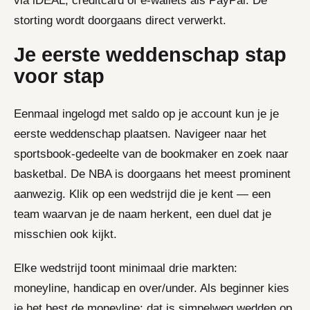
via iDEAL, creditcard of e-wallets als PayPal. De
storting wordt doorgaans direct verwerkt.
Je eerste weddenschap stap
voor stap
Eenmaal ingelogd met saldo op je account kun je je
eerste weddenschap plaatsen. Navigeer naar het
sportsbook-gedeelte van de bookmaker en zoek naar
basketbal. De NBA is doorgaans het meest prominent
aanwezig. Klik op een wedstrijd die je kent — een
team waarvan je de naam herkent, een duel dat je
misschien ook kijkt.
Elke wedstrijd toont minimaal drie markten:
moneyline, handicap en over/under. Als beginner kies
je het best de moneyline: dat is simpelweg wedden op