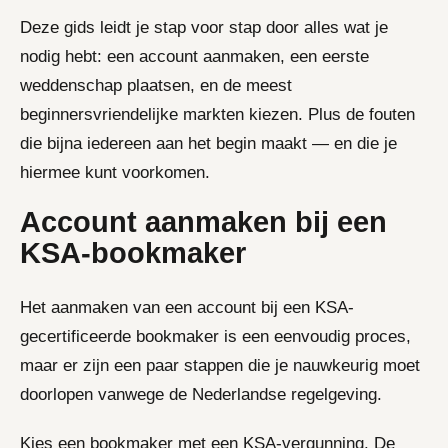
Deze gids leidt je stap voor stap door alles wat je
nodig hebt: een account aanmaken, een eerste
weddenschap plaatsen, en de meest
beginnersvriendelijke markten kiezen. Plus de fouten
die bijna iedereen aan het begin maakt — en die je
hiermee kunt voorkomen.
Account aanmaken bij een
KSA-bookmaker
Het aanmaken van een account bij een KSA-
gecertificeerde bookmaker is een eenvoudig proces,
maar er zijn een paar stappen die je nauwkeurig moet
doorlopen vanwege de Nederlandse regelgeving.
Kies een bookmaker met een KSA-vergunning. De