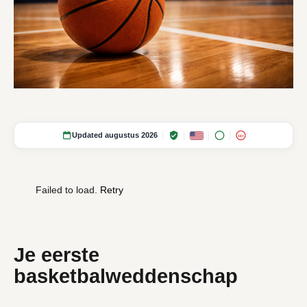
Updated augustus 2026
18+
Failed to load.
Retry
Je eerste
basketbalweddenschap