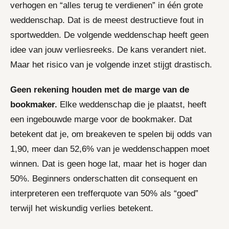
verhogen en “alles terug te verdienen” in één grote
weddenschap. Dat is de meest destructieve fout in
sportwedden. De volgende weddenschap heeft geen
idee van jouw verliesreeks. De kans verandert niet.
Maar het risico van je volgende inzet stijgt drastisch.
Geen rekening houden met de marge van de
bookmaker.
Elke weddenschap die je plaatst, heeft
een ingebouwde marge voor de bookmaker. Dat
betekent dat je, om breakeven te spelen bij odds van
1,90, meer dan 52,6% van je weddenschappen moet
winnen. Dat is geen hoge lat, maar het is hoger dan
50%. Beginners onderschatten dit consequent en
interpreteren een trefferquote van 50% als “goed”
terwijl het wiskundig verlies betekent.